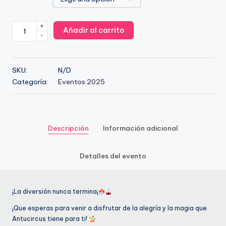
+
Domingo
Añadir al carrito
-
31
de
Agosto
SKU:
N/D
2x1
Categoría:
Eventos 2025
cantidad
Descripción
Información adicional
Detalles del evento
¡La diversión nunca termina¡
¡Que esperas para venir a disfrutar de la alegría y la magia que
Antucircus tiene para ti!