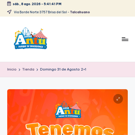
sáb., 8 ago. 2026
-
5:41:42 PM
Saltar
Via Borde Norte 3757 Brisa del Sol -
Talcahuano
al
contenido
Inicio
Tienda
Domingo 31 de Agosto 2×1